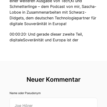
einer weiteren Ausgabe von Tech,KI und
Schmetterlinge – dem Podcast von mir, Sascha-
Loboe in Zusammenarbeiten mit Schwarz-
Didgets, dem deutschen Technologiepartner für
digitale Souveränität in Europa!
00:00:20: Und gerade dieser zweite Teil,
digitaleSoveränität und Europa ist der
Hauptpunkt, warum ich diesen etwas speziellen
Podcast heute mache.
00:00:30: Einen Deepdive aber keinen rein,
keinen cleanisch reinen Deep-Dive wo ich in ein
Thema tiefer reinschaue mir verschiedene
Neuer Kommentar
Quellen ansehe und versuche nachzuvollziehen
was tatsächlich dahinter steckt.
Name oder Pseudonym
00:00:42: Nein diesmal ist es eine ziemlich
emotionale Angelegenheit auf mehreren Ebenen
und das auch noch aus aktuellem Anlass.