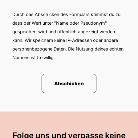
die Branche einen eigenen Begriff dafür.
Durch das Abschicken des Formulars stimmst du zu,
00:01:25: Was ist Vibe-Coding?
dass der Wert unter "Name oder Pseudonym"
00:01:26: Er erklärt das auch!
gespeichert wird und öffentlich angezeigt werden
kann. Wir speichern keine IP-Adressen oder andere
00:01:28: Vibe Coding bedeutet, dass man
personenbezogene Daten. Die Nutzung deines echten
Software entwickelt mit der
Namens ist freiwillig.
Programmiersprache.
00:01:33: menschliche Sprache will sagen Man
redet mit einer künstlichen Intelligenz und aus
Abschicken
den Dingen, die man sagt in ganz normaler
menschlicher Sprache entwickelt sich Software.
00:01:45: dieses Vibe coding als Prinzip geht
letztlich darauf zurück, dass künstliche
Intelligenz menschliche Sprache mehr oder
weniger verstehen kann.
Folge uns und verpasse keine