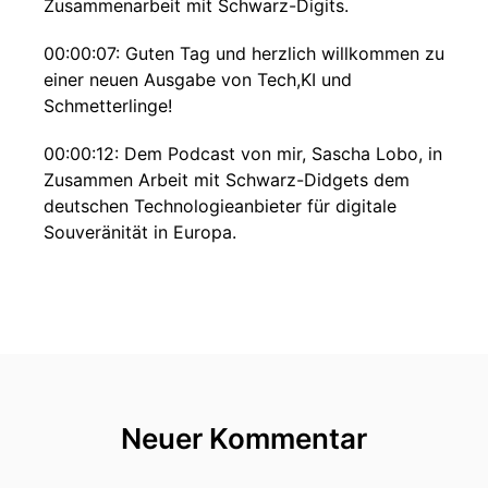
Zusammenarbeit mit Schwarz-Digits.
00:00:07: Guten Tag und herzlich willkommen zu
einer neuen Ausgabe von Tech,KI und
Schmetterlinge!
00:00:12: Dem Podcast von mir, Sascha Lobo, in
Zusammen Arbeit mit Schwarz-Didgets dem
deutschen Technologieanbieter für digitale
Souveränität in Europa.
00:00:22: Der Podcast heute handelt von einem
Thema Das im Prinzip seit Februar, in meinem
Kopf herumspuckt und eben nicht nur in meinem
Kopf.
00:00:34: Deswegen machen wir dazu einen
Deep Dive und tauchen tiefer ein in Vibe Coding
Neuer Kommentar
& Vibe Working.